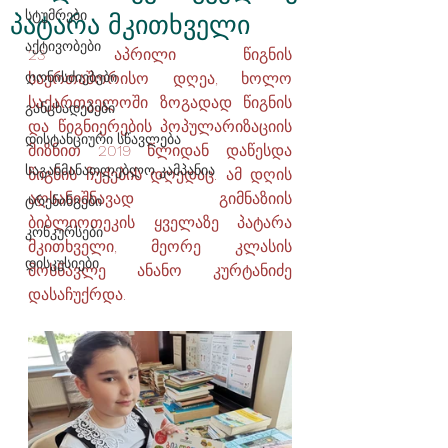
სტუმრები
პატარა მკითხველი
აქტივობები
23 აპრილი წიგნის 
ღონისძიებები
საერთაშორისო დღეა, ხოლო 
საქართველოში ზოგადად წიგნის 
განცხადებები
და წიგნიერების პოპულარიზაციის 
დისტანციური სწავლება
მიზნით 2019 წლიდან დაწესდა
საგანმანათლებლო კამპანია
წიგნის ჩუქების დღედაც
. ამ დღის 
აღსანიშნავად გიმნაზიის 
ტრენინგები
ბიბლიოთეკის ყველაზე პატარა 
კონკურსები
მკითხველი, მეორე კლასის 
დისკუსიები
მოსწავლე ანანო კურტანიძე 
დასაჩუქრდა.