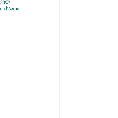
რველ 
ი საათი 