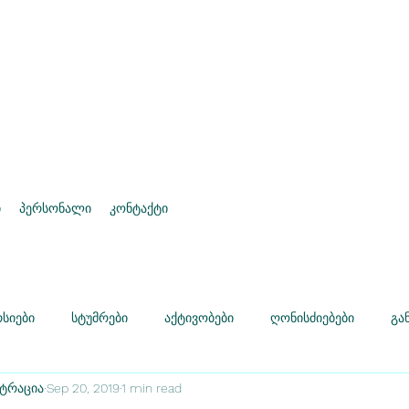
წმინდელის სახელობის
ი
პერსონალი
კონტაქტი
რსიები
სტუმრები
აქტივობები
ღონისძიებები
გა
სტრაცია
Sep 20, 2019
1 min read
ანმანათლებლო კამპანია
ტრენინგები
კონკურსები
დ