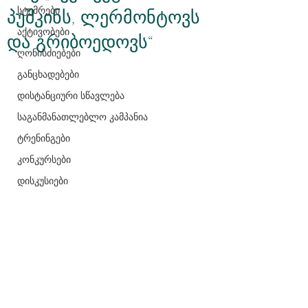
სტუმრები
პუშკინს, ლერმონტოვს
აქტივობები
და გრიბოედოვს“
ღონისძიებები
განცხადებები
დისტანციური სწავლება
საგანმანათლებლო კამპანია
ტრენინგები
კონკურსები
დისკუსიები