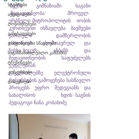
სტუმრები
"ჩვენს გიმნაზიაში საგანი 
„მედავითნეობა“ მროველ-
აქტივობები
ურბნელი მიტროპოლიტის - იობის 
ღონისძიებები
კურთხევით ისწავლება. ბავშვები 
განცხადებები
ქართული დამწერლობის 
ისტორიას, ასომთავრულ და 
დისტანციური სწავლება
ნუსხა-ხუცურ ანბანს და 
საგანმანათლებლო კამპანია
მედავითნეობის საფუძვლებს 
ტრენინგები
ეუფლებიან. 
კონკურსები
გაკვეთილებზე ელექტრონული 
რესურსების გამოყენება სასწავლო 
დისკუსიები
პროცესს უფრო შედეგიანს და 
სახალისოს ხდის"-საგნის 
პედაგოგი ნანა კობახიძე