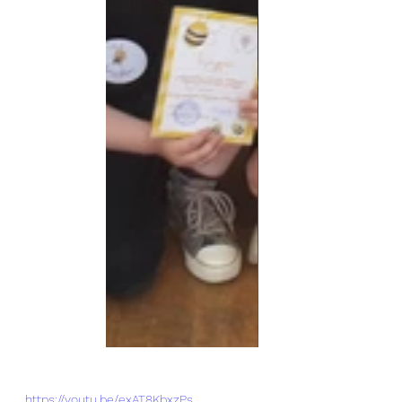
https://youtu.be/exAT8KbxzPs