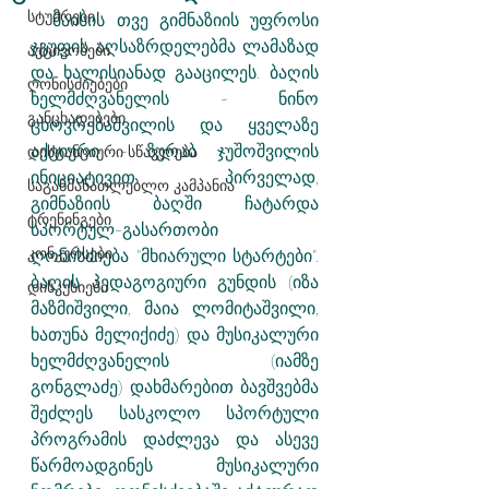
სტუმრები
  მაისის თვე გიმნაზიის უფროსი 
ჯგუფის აღსაზრდელებმა ლამაზად 
აქტივობები
და ხალისიანად გააცილეს. ბაღის 
ღონისძიებები
ხელმძღვანელის - ნინო 
განცხადებები
ცხოვრებაშვილის და ყველაზე 
აქტიური - ზურაბ ჯუშოშვილის 
დისტანციური სწავლება
ინიციატივით, პირველად, 
საგანმანათლებლო კამპანია
გიმნაზიის ბაღში ჩატარდა 
ტრენინგები
სპორტულ-გასართობი 
კონკურსები
ღონისძიება "მხიარული სტარტები". 
ბაღის პედაგოგიური გუნდის (იზა 
დისკუსიები
მაზმიშვილი, მაია ლომიტაშვილი, 
ხათუნა მელიქიძე) და მუსიკალური 
ხელმძღვანელის (იამზე 
გონგლაძე) დახმარებით ბავშვებმა 
შეძლეს სასკოლო სპორტული 
პროგრამის დაძლევა და ასევე 
წარმოადგინეს მუსიკალური 