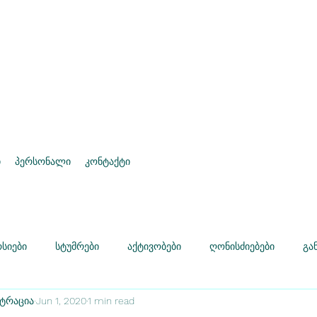
წმინდელის სახელობის
ი
პერსონალი
კონტაქტი
რსიები
სტუმრები
აქტივობები
ღონისძიებები
გა
სტრაცია
Jun 1, 2020
1 min read
ანმანათლებლო კამპანია
ტრენინგები
კონკურსები
დ