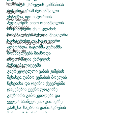
სტუმრები
1 აპრილს ქარელის გიმნაზიას 
ბატონი გურამ ბერუაშვილი 
აქტივობები
ესტუმრა. იგი ისტორიის 
ღონისძიებები
პედაგოგის ნინო ონიაშვილის 
განცხადებები
ინიციატივით მე-11 კლასის 
მოსწავლეებს შეხვდა. შეხვედრა 
დისტანციური სწავლება
საინტერესო და ნაყოფიერი 
საგანმანათლებლო კამპანია
აღმოჩნდა. ბატონმა გურამმა 
ტრენინგები
მოსწავლეებს მიაწოდა 
კონკურსები
ინფორმაცია ქარელის 
მუნიციპალიტეტში 
დისკუსიები
გავრცელებული ვაზის ჯიშების 
შესახებ, უამბო ვენახის მოვლის 
წესებისა და ღვინის ქვევრებში 
დაყენების ტექნოლოგიაზე, 
გაუზიარა გამოცდილება და 
ყველა საინტერესო კითხვაზე 
უპასუხა. საუბრის დამთავრების 