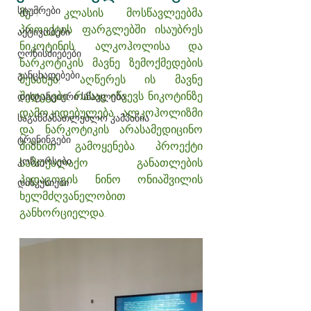
სტუმრები
მე-7 კლასის მოსწავლეებმა 
პროექტის ფარგლებში ისაუბრეს 
აქტივობები
ნიკოტინის, ალკოჰოლისა და 
ღონისძიებები
ნარკოტიკის მავნე ზემოქმედების 
განცხადებები
შესახებ, აღწერეს ის მავნე 
შედეგები, რასაც იწვევს ნიკოტინზე 
დისტანციური სწავლება
დამოკიდებულება, ალკოჰოლიზმი 
საგანმანათლებლო კამპანია
და ნარკოტიკის არასამედიცინო 
ტრენინგები
მიზნით გამოყენება. პროექტი 
კონკურსები
სამოქალაქო განათლების 
პედაგოგის ნინო ონიაშვილის 
დისკუსიები
ხელმძღვანელობით 
განხორციელდა.