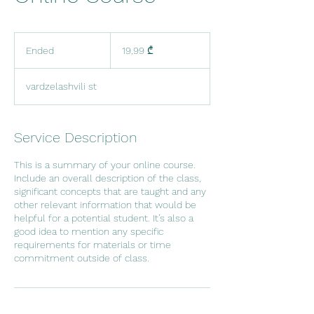
19,99
ქართული
Ended
E
19,99 ₾
ლარი
n
d
vardzelashvili st
e
d
Service Description
This is a summary of your online course.
Include an overall description of the class,
significant concepts that are taught and any
other relevant information that would be
helpful for a potential student. It’s also a
good idea to mention any specific
requirements for materials or time
commitment outside of class.