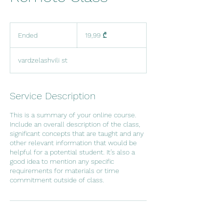
19,99
ქართული
Ended
E
19,99 ₾
ლარი
n
d
vardzelashvili st
e
d
Service Description
This is a summary of your online course.
Include an overall description of the class,
significant concepts that are taught and any
other relevant information that would be
helpful for a potential student. It’s also a
good idea to mention any specific
requirements for materials or time
commitment outside of class.